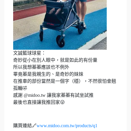
文誠籃球球星：
奇妙從小在別人眼中，就是如此的有份量
所以我想蓁蓁應該也不例外
畢竟蓁是我親生的、是奇妙的妹妹
在推車的部份當然是一個字（穩），不然很怕會翹
孤輪🤣
感謝 @midoo.tw 讓我家蓁蓁有試坐試推
最後也直接讓我推回家😜
購買連結🔗
www.midoo.com.tw/products/q1