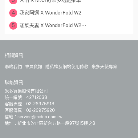
3
大萌 X MJ01奇樂多功能推車
4
我家阿邁 X WonderFold W2
5
蒸菜夫妻 X WonderFold W2⋯
相關資訊
聯絡我們
會員資訊
隱私權及網站使用條款
米多天使專案
聯絡資訊
米多實業股份有限公司
統一編號：42712038
客服專線：02-26975918
客服傳真：02-26975920
信箱：service@midoo.com.tw
地址：新北市汐止區新台五路一段97號15樓之8