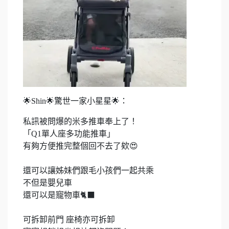
🌟Shin🌟驚世一家小星星🌟：
私訊被問爆的米多推車奉上了！
「Q1單人座多功能推車」
有夠方便推完整個回不去了欸😍
還可以讓姊妹們跟毛小孩們一起共乘
不但是嬰兒車
還可以是寵物車🐈‍⬛
可拆卸前門 座椅亦可拆卸