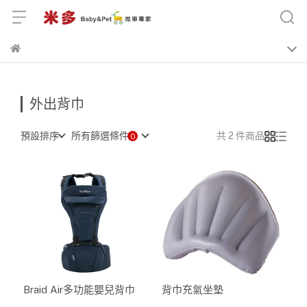
外出背巾
預設排序
所有篩選條件
共 2 件商品
Braid Air多功能嬰兒背巾
背巾充氣坐墊